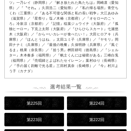
ツ』一乃レイ（静岡県）／『解き放たれた鳥たちは』岡崎凛（愛知
県）／『〝それ〟』久田浩二（愛知県）／『私の帰る場所』青空ち
くわ（三重県）／『ある不可侵な関係と私の長い戦争』大江あゆみ
（滋賀県）／『星祭り』塩ノ木椿（京都府）／『オセローのこヽ
ろ』冷泉涼（京都府）／『記憶』稲葉ジュウイチ（大阪府）／『孤
独ヒーロー』下克上太郎（大阪府）／『ひらひらスカート』七瀬悠
木（大阪府）／『からーいカレーが食べたい！』大田ヒロアキ（兵
庫県）／『ほんとうはね、』太田ユミ子（兵庫県）／『ヤモリ』岡
田ナナミ（兵庫県）／『最後の晩餐』久保明静（兵庫県）／『風ぐ
るま』桃果（奈良県）／『拾う男』桝田耕司（徳島県）／『シェル
ター』木本奏多（福岡県）／『帆士くんには秘密がある』三峰白兎
（福岡県）／『売唱婦とよばれたセイレーン』葉村ゆり（長崎県）
／『手の届く距離で光る星』三田村真奈（長崎県）／『今』村川よ
う子（カナダ）
第225回
第224回
第223回
第222回