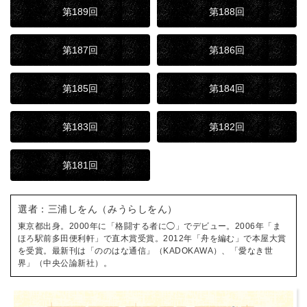
第189回
第188回
第187回
第186回
第185回
第184回
第183回
第182回
第181回
選者：三浦しをん（みうらしをん）
東京都出身。2000年に「格闘する者に◯」でデビュー。2006年「ま
ほろ駅前多田便利軒」で直木賞受賞。2012年「舟を編む」で本屋大賞
を受賞。最新刊は「ののはな通信」（KADOKAWA）、「愛なき世
界」（中央公論新社）。