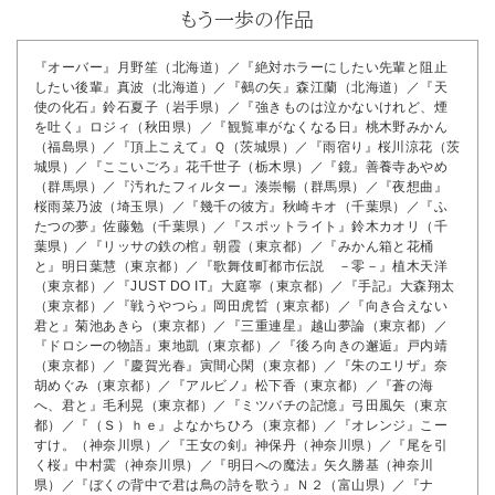
『オーバー』月野笙（北海道）／『絶対ホラーにしたい先輩と阻止
したい後輩』真波（北海道）／『鵺の矢』森江蘭（北海道）／『天
使の化石』鈴石夏子（岩手県）／『強きものは泣かないけれど、煙
を吐く』ロジィ（秋田県）／『観覧車がなくなる日』桃木野みかん
（福島県）／『頂上こえて』Ｑ（茨城県）／『雨宿り』桜川涼花（茨
城県）／『ここいごろ』花千世子（栃木県）／『鏡』善養寺あやめ
（群馬県）／『汚れたフィルター』湊崇暢（群馬県）／『夜想曲』
桜雨菜乃波（埼玉県）／『幾千の彼方』秋崎キオ（千葉県）／『ふ
たつの夢』佐藤勉（千葉県）／『スポットライト』鈴木カオリ（千
葉県）／『リッサの鉄の棺』朝霞（東京都）／『みかん箱と花桶
と』明日葉慧（東京都）／『歌舞伎町都市伝説 －零－』植木天洋
（東京都）／『JUST DO IT』大庭寧（東京都）／『手記』大森翔太
（東京都）／『戦うやつら』岡田虎晢（東京都）／『向き合えない
君と』菊池あきら（東京都）／『三重連星』越山夢論（東京都）／
『ドロシーの物語』東地凱（東京都）／『後ろ向きの邂逅』戸内靖
（東京都）／『慶賀光春』寅間心閑（東京都）／『朱のエリザ』奈
胡めぐみ（東京都）／『アルビノ』松下香（東京都）／『蒼の海
へ、君と』毛利晃（東京都）／『ミツバチの記憶』弓田風矢（東京
都）／『（Ｓ）ｈｅ』よなかちひろ（東京都）／『オレンジ』こー
すけ。（神奈川県）／『王女の剣』神保丹（神奈川県）／『尾を引
く桜』中村霙（神奈川県）／『明日への魔法』矢久勝基（神奈川
県）／『ぼくの背中で君は鳥の詩を歌う』Ｎ２（富山県）／『ナ