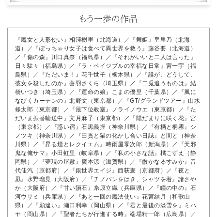
『魔女と人形使い』相澤樹里（北海道）／『舞姫』皇里乃（北海
道）／『ぽっちゃり女子は食べて異世界を救う』藤谷要（北海道）
／『傷の森』川口真奈（福島県）／『それがいいと二人は言った』
日々駄々（福島県）／『ラ・ペイジブルの幸福な日常』宮一宇（福
島県）／『ただいま！』花千世子（栃木県）／『誰が、どうして、
彼女を殺したのか』蒼羽さくら（埼玉県）／『二兎追うものは』結
橋いつき（埼玉県）／『運命の娘』こまの優里（千葉県）／『風に
なびくカーテンの』北野文（東京都）／『GT/グランドツアー』山水
條太郎（東京都）／『最下位教室』ノライノウエ（東京都）／『た
だいま振替輸送中』文月麻子（東京都）／『陽だまりに咲く花』宮
（東京都）／『惑い宿』石黒義握（神奈川県）／『有栖と桐霧』シ
ノツキ（神奈川県）／『田貫と猫の化かし合い日誌』と間と（神奈
川県）／『昇る煙とレクイエム』時雨屋零次郎（新潟県）／『天邪
鬼な俺サマ』小田虹里（岐阜県）／『私の小さな話』橘こずえ（静
岡県）／『夢現の屋敷』廣本涼（滋賀県）／『微かなるすみか』音
代佳汽（京都府）／『銀世界エイジ』西荻麦（京都府）／『夜と
凪』水野瑠見（大阪府）／『チノパンをはき、シャツを着』諸さや
か（大阪府）／『甘い隕石』糸原立織（兵庫県）／『瞳の中の』石
河ウサミ（兵庫県）／『あと一回の魔法使い』花宮結月（和歌山
県）／『願違い』瀬口利幸（岡山県）／『君と最後の淡雪を』ミハ
ヤ（岡山県）／『聖者たちが行進する時』端場精一郎（広島県）／