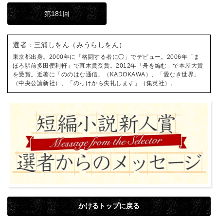
第181回
選者：三浦しをん（みうらしをん）
東京都出身。2000年に「格闘する者に◯」でデビュー。2006年「ま
ほろ駅前多田便利軒」で直木賞受賞。2012年「舟を編む」で本屋大賞
を受賞。近著に「ののはな通信」（KADOKAWA）、「愛なき世界」
（中央公論新社）、「のっけから失礼します」（集英社）。
かけるトップに戻る