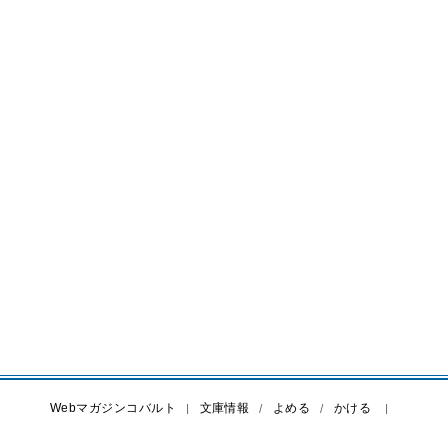
Webマガジンコバルト
文庫情報
よめる
かける
オレンジ文庫
シフォン文庫