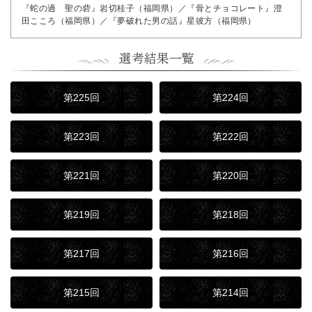
『蛇の過 聖の砦』岩切桂子（福岡県）／『骨とチョコレート』澄
田こころ（福岡県）／『夢破れた男の話』星彼方（福岡県）
第225回
第224回
第223回
第222回
第221回
第220回
第219回
第218回
第217回
第216回
第215回
第214回