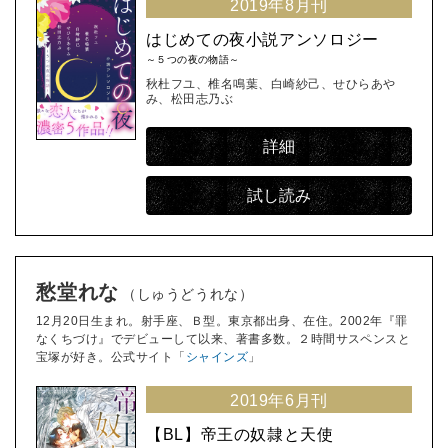
2019年8月刊
はじめての夜小説アンソロジー
～５つの夜の物語～
秋杜フユ、椎名鳴葉、白崎紗己、せひらあや
み、松田志乃ぶ
詳細
試し読み
愁堂れな
（しゅうどうれな）
12月20日生まれ。射手座、Ｂ型。東京都出身、在住。2002年『罪
なくちづけ』でデビューして以来、著書多数。２時間サスペンスと
宝塚が好き。公式サイト「
シャインズ
」
2019年6月刊
【BL】帝王の奴隷と天使