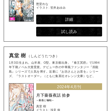
愁堂れな
イラスト: 笠井あゆみ
詳細
試し読み
真堂 樹
（しんどうたつき）
1月3日生まれ。山羊座、O型。東京都出身。『春王冥府』で1994
年下期ノベル大賞受賞。デビュー作の中華風ファンタジー『四龍
島』シリーズで人気を博す。近著に『お坊さんとお茶を』シリー
ズ、『ラストオーダー』（ともに集英社オレンジ文庫）など。
2024年4月刊
月下薔薇夜話 拾参
～薔薇と蝙蝠～
真堂 樹
イラスト: 浅見 侑