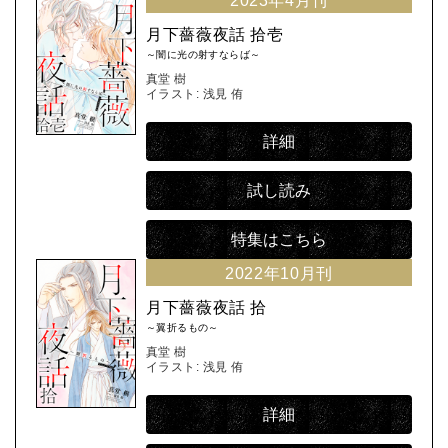
2023年4月刊
月下薔薇夜話 拾壱
～闇に光の射すならば～
真堂 樹
イラスト: 浅見 侑
詳細
試し読み
特集はこちら
2022年10月刊
月下薔薇夜話 拾
～翼折るもの～
真堂 樹
イラスト: 浅見 侑
詳細