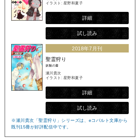
イラスト: 星野和夏子
詳細
試し読み
2018年7月刊
聖霊狩り
妖魅の書
瀬川貴次
イラスト: 星野和夏子
詳細
試し読み
※瀬川貴次「聖霊狩り」シリーズは、eコバルト文庫から
既刊15冊が好評配信中です。