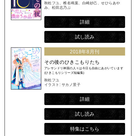
秋杜フユ、椎名鳴葉、白崎紗己、せひらあや
み、松田志乃ぶ
詳細
試し読み
2018年8月刊
その後のひきこもりたち
アレサンドリ神国の人々は今日も自由にあがいています
(ひきこもりシリーズ短編集)
秋杜フユ
イラスト: サカノ景子
詳細
試し読み
特集はこちら