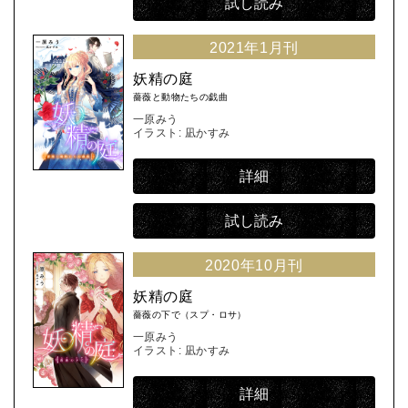
試し読み
2021年1月刊
妖精の庭
薔薇と動物たちの戯曲
一原みう
イラスト: 凪かすみ
詳細
試し読み
2020年10月刊
妖精の庭
薔薇の下で（スプ・ロサ）
一原みう
イラスト: 凪かすみ
詳細