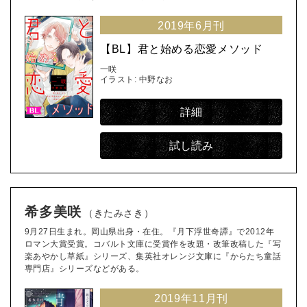
2019年6月刊
【BL】君と始める恋愛メソッド
一咲
イラスト: 中野なお
詳細
試し読み
希多美咲
（きたみさき）
9月27日生まれ。岡山県出身・在住。『月下浮世奇譚』で2012年
ロマン大賞受賞。コバルト文庫に受賞作を改題・改筆改稿した『写
楽あやかし草紙』シリーズ、集英社オレンジ文庫に『からたち童話
専門店』シリーズなどがある。
2019年11月刊