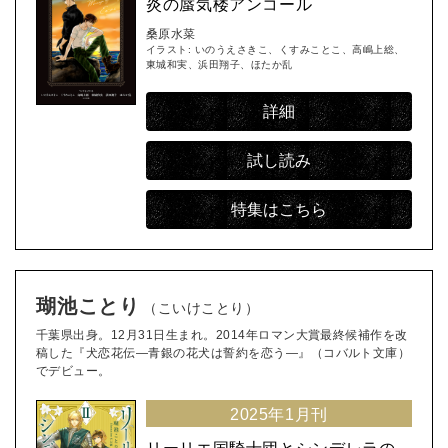
炎の蜃気楼アンコール
桑原水菜
イラスト: いのうえさきこ、くすみことこ、高嶋上総、
東城和実、浜田翔子、ほたか乱
詳細
試し読み
特集はこちら
瑚池ことり
（こいけことり）
千葉県出身。12月31日生まれ。2014年ロマン大賞最終候補作を改
稿した『犬恋花伝―青銀の花犬は誓約を恋う―』（コバルト文庫）
でデビュー。
2025年1月刊