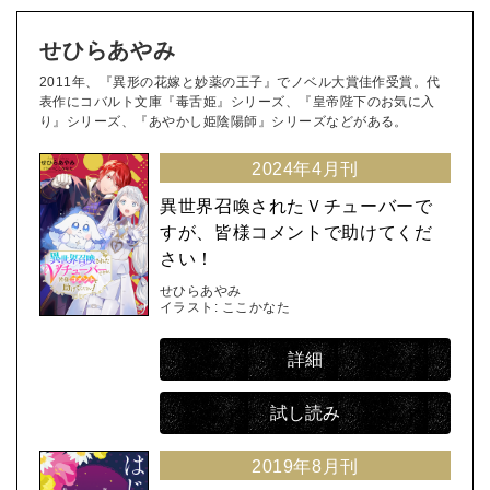
せひらあやみ
2011年、『異形の花嫁と妙薬の王子』でノベル大賞佳作受賞。代
表作にコバルト文庫『毒舌姫』シリーズ、『皇帝陛下のお気に入
り』シリーズ、『あやかし姫陰陽師』シリーズなどがある。
2024年4月刊
異世界召喚されたＶチューバーで
すが、皆様コメントで助けてくだ
さい！
せひらあやみ
イラスト: ここかなた
詳細
試し読み
2019年8月刊