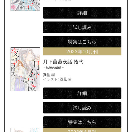
詳細
試し読み
特集はこちら
2023年10月刊
月下薔薇夜話 拾弐
～払暁の蝙蝠～
真堂 樹
イラスト: 浅見 侑
詳細
試し読み
特集はこちら