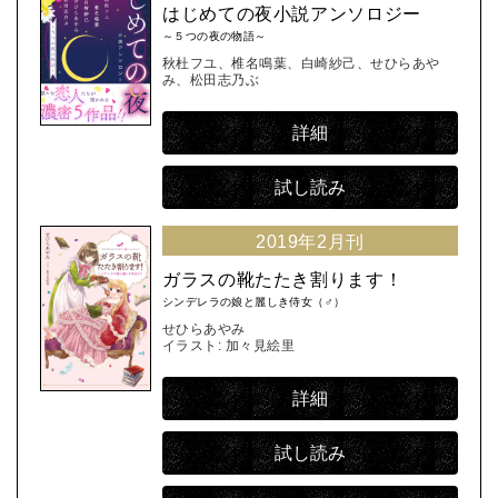
はじめての夜小説アンソロジー
～５つの夜の物語～
秋杜フユ、椎名鳴葉、白崎紗己、せひらあや
み、松田志乃ぶ
詳細
試し読み
2019年2月刊
ガラスの靴たたき割ります！
シンデレラの娘と麗しき侍女（♂）
せひらあやみ
イラスト: 加々見絵里
詳細
試し読み