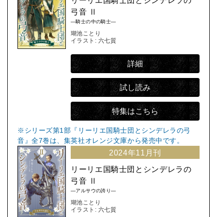
リーリエ国騎士団とシンデレラの
弓音 Ⅱ
―騎士の中の騎士―
瑚池ことり
イラスト: 六七質
詳細
試し読み
特集はこちら
※シリーズ第1部『リーリエ国騎士団とシンデレラの弓
音』全7巻は、集英社オレンジ文庫から発売中です。
2024年11月刊
リーリエ国騎士団とシンデレラの
弓音 Ⅱ
―アルサウの誇り―
瑚池ことり
イラスト: 六七質