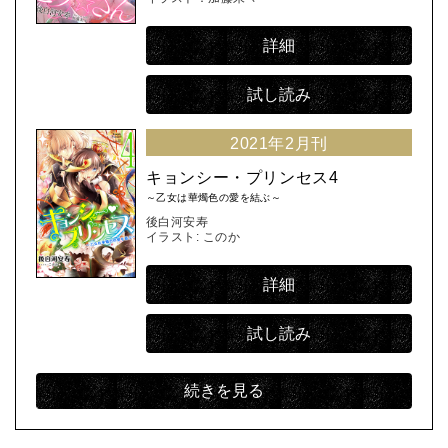
詳細
試し読み
2021年2月刊
キョンシー・プリンセス4
～乙女は華燭色の愛を結ぶ～
後白河安寿
イラスト: このか
詳細
試し読み
続きを見る