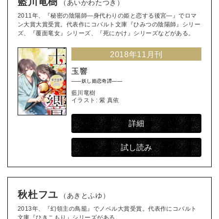
藍川竜樹
（あいかわたつき）
2011年、『秘密の陰陽師―身代わりの姫と恋する後宮―』でロマ
ン大賞大賞受賞。代表作にコバルト文庫『ひみつの陰陽師』シリー
ズ、『覆面竜女』シリーズ、『死にかけ』シリーズなどがある。
2018年11月刊
玉響
――妖し姫恋奇譚――
藍川竜樹
イラスト: 紫 真依
詳細
試し読み
秋杜フユ
（あきとふゆ）
2013年、『幻領主の鳥籠』でノベル大賞受賞。代表作にコバルト
文庫『ひきこもり』シリーズがある。