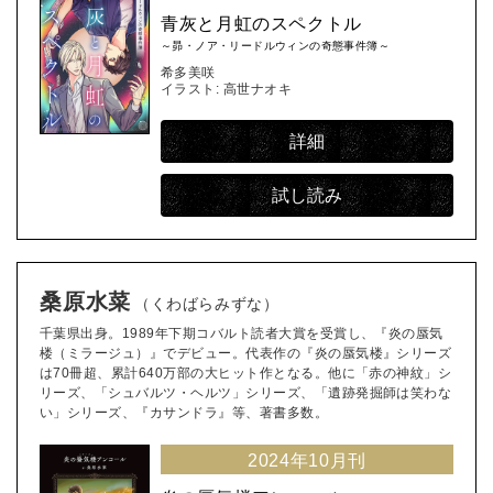
青灰と月虹のスペクトル
～昴・ノア・リードルウィンの奇態事件簿～
希多美咲
イラスト: 高世ナオキ
詳細
試し読み
桑原水菜
（くわばらみずな）
千葉県出身。1989年下期コバルト読者大賞を受賞し、『炎の蜃気
楼（ミラージュ）』でデビュー。代表作の『炎の蜃気楼』シリーズ
は70冊超、累計640万部の大ヒット作となる。他に「赤の神紋」シ
リーズ、「シュバルツ・ヘルツ」シリーズ、「遺跡発掘師は笑わな
い」シリーズ、『カサンドラ』等、著書多数。
2024年10月刊