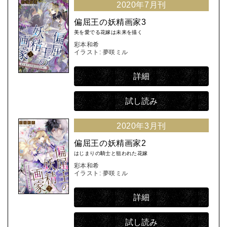
2020年7月刊
偏屈王の妖精画家3
美を愛でる花嫁は未来を描く
彩本和希
イラスト: 夢咲ミル
詳細
試し読み
2020年3月刊
偏屈王の妖精画家2
はじまりの騎士と狙われた花嫁
彩本和希
イラスト: 夢咲ミル
詳細
試し読み