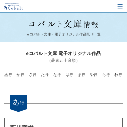
ｅコバルト文庫・電子オリジナル作品既刊一覧
eコバルト文庫 電子オリジナル作品
（著者五十音順）
あ
か
さ
た
な
は
ま
や
ら
わ
行
行
行
行
行
行
行
行
行
行
あ
行