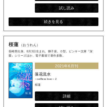
試し読み
続きを見る
桜蓮
（おうれん）
長崎県出身。8月3日生まれ、獅子座。Ｏ型。ピンキー文庫『深
愛』シリーズほか、電子書籍で著作多数。
2021年6月刊
落花流水
～selfless love～ 2
桜蓮
詳細