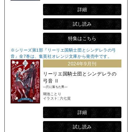
詳細
試し読み
特集はこちら
※シリーズ第1部『リーリエ国騎士団とシンデレラの弓
音』全7巻は、集英社オレンジ文庫から発売中です。
2024年9月刊
リーリエ国騎士団とシンデレラの
弓音 Ⅱ
―穴に落ちた男―
瑚池ことり
イラスト: 六七質
詳細
試し読み