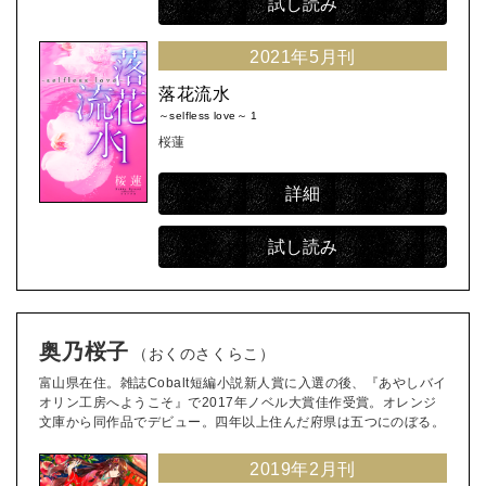
試し読み
2021年5月刊
落花流水
～selfless love～ 1
桜蓮
詳細
試し読み
奥乃桜子
（おくのさくらこ）
富山県在住。雑誌Cobalt短編小説新人賞に入選の後、『あやしバイ
オリン工房へようこそ』で2017年ノベル大賞佳作受賞。オレンジ
文庫から同作品でデビュー。四年以上住んだ府県は五つにのぼる。
2019年2月刊