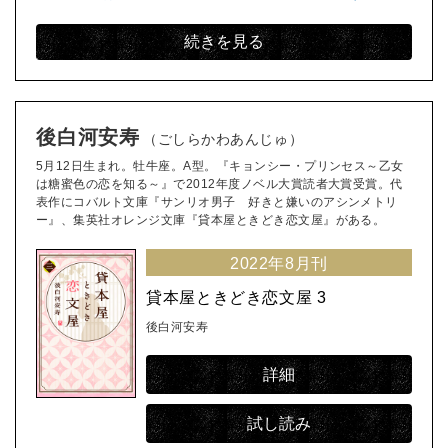
続きを見る
後白河安寿
（ごしらかわあんじゅ）
5月12日生まれ。牡牛座。A型。『キョンシー・プリンセス～乙女
は糖蜜色の恋を知る～』で2012年度ノベル大賞読者大賞受賞。代
表作にコバルト文庫『サンリオ男子 好きと嫌いのアシンメトリ
ー』、集英社オレンジ文庫『貸本屋ときどき恋文屋』がある。
2022年8月刊
貸本屋ときどき恋文屋 3
後白河安寿
詳細
試し読み