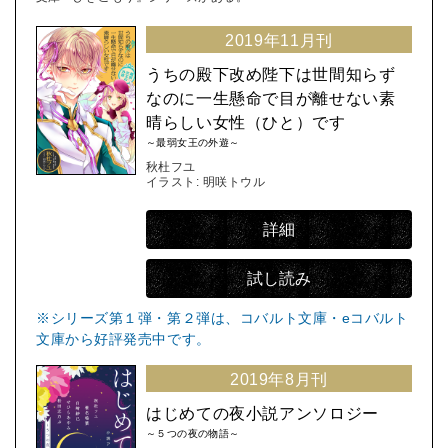
2019年11月刊
うちの殿下改め陛下は世間知らず
なのに一生懸命で目が離せない素
晴らしい女性（ひと）です
～最弱女王の外遊～
秋杜フユ
イラスト: 明咲トウル
詳細
試し読み
※シリーズ第１弾・第２弾は、コバルト文庫・eコバルト
文庫から好評発売中です。
2019年8月刊
はじめての夜小説アンソロジー
～５つの夜の物語～