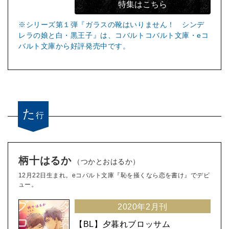
特集はこちら
※シリーズ第１弾『ガラスの靴はいりません！ シンデ
レラの娘と白・黒王子』は、コバルトコバルト文庫・eコ
バルト文庫から好評発売中です。
た
行
柄十はるか
（つかとおはるか）
12月22日生まれ。eコバルト文庫『恥を掻くなら恋を書け』でデビ
ュー。
2020年2月刊
【BL】夕暮れブロッサム