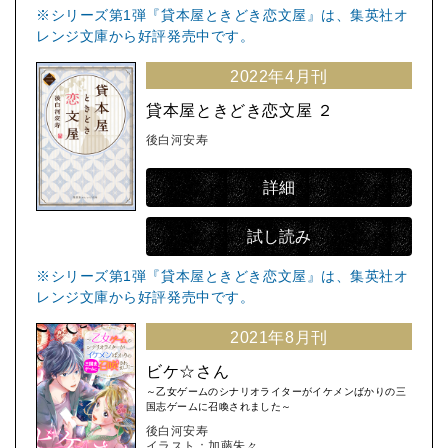
※シリーズ第1弾『貸本屋ときどき恋文屋』は、集英社オ
レンジ文庫から好評発売中です。
2022年4月刊
貸本屋ときどき恋文屋 ２
後白河安寿
詳細
試し読み
※シリーズ第1弾『貸本屋ときどき恋文屋』は、集英社オ
レンジ文庫から好評発売中です。
2021年8月刊
ビケ☆さん
～乙女ゲームのシナリオライターがイケメンばかりの三
国志ゲームに召喚されました～
後白河安寿
イラスト：加藤朱々