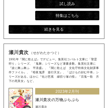
試し読み
特集はこちら
続きを見る
瀬川貴次
（せがわたかつぐ）
1991年『闇に歌えば』でデビュー。集英社コバルト文庫に「聖霊
狩り」シリーズ、「鬼舞」シリーズなど著書多数。集英社文庫に
『波に舞ふ舞ふ 平清盛』、『闇に歌えば 文化庁特殊文化財課事
件ファイル』、『暗夜鬼譚 遊行天女』、「ばけもの好む中将」シ
リーズがある。ほかに『化け芭蕉 縁切り塚の怪』『百鬼一歌 月
下の死美女』など。
2023年2月刊
瀬川貴次の万物ぶらぶら
瀬川貴次