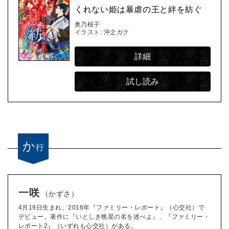
くれない姫は暴虐の王と絆を紡ぐ
奥乃桜子
イラスト: 沖之ガク
詳細
試し読み
か
行
一咲
（かずさ）
4月19日生まれ。2016年『ファミリー・レポート』（心交社）で
デビュー。著作に『いとしき晩星の名を述べよ』、『ファミリー・
レポート2』（いずれも心交社）がある。