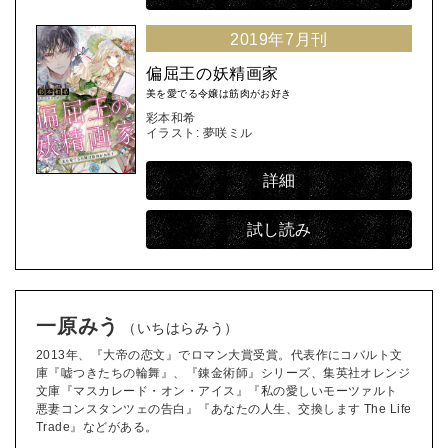
2019年7月刊
偏屈王の妖精画家
美を愛でる令嬢は筋肉がお好き
彩本和希
イラスト: 夢咲ミル
詳細
試し読み
一原みう
（いちはらみう）
2013年、『大帝の恋文』でロマン大賞受賞。代表作にコバルト文
庫『嘘つきたちの輪舞』、『錬金術師』シリーズ、集英社オレンジ
文庫『マスカレード・オン・アイス』『私の愛しいモーツァルト
悪妻コンスタンツェの告白』『あなたの人生、交換します The Life
Trade』などがある。