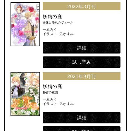
2022年3月刊
妖精の庭
薔薇と婚礼のヴェール
一原みう
イラスト: 凪かすみ
詳細
試し読み
2021年9月刊
妖精の庭
秘密の花園
一原みう
イラスト: 凪かすみ
詳細