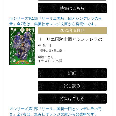
特集はこちら
※シリーズ第1部『リーリエ国騎士団とシンデレラの弓
音』全7巻は、集英社オレンジ文庫から発売中です。
2023年6月刊
リーリエ国騎士団とシンデレラの
弓音 Ⅱ
―獅子の恋と鼠の愛―
瑚池ことり
イラスト: 六七質
詳細
試し読み
特集はこちら
※シリーズ第1部『リーリエ国騎士団とシンデレラの弓
音』全7巻は、集英社オレンジ文庫から発売中です。