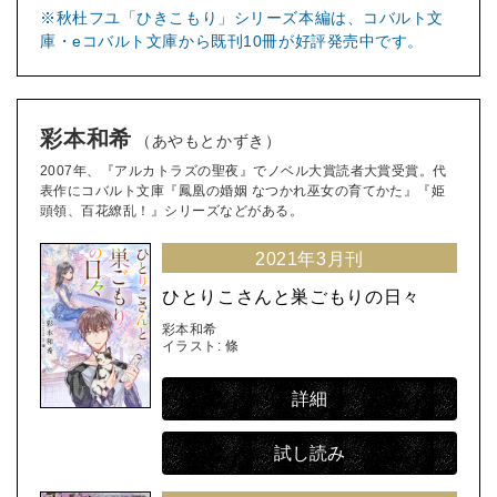
※秋杜フユ「ひきこもり」シリーズ本編は、コバルト文
庫・eコバルト文庫から既刊10冊が好評発売中です。
彩本和希
（あやもとかずき）
2007年、『アルカトラズの聖夜』でノベル大賞読者大賞受賞。代
表作にコバルト文庫『鳳凰の婚姻 なつかれ巫女の育てかた』『姫
頭領、百花繚乱！』シリーズなどがある。
2021年3月刊
ひとりこさんと巣ごもりの日々
彩本和希
イラスト: 條
詳細
試し読み